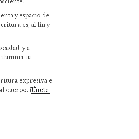
nsciente.
nta y espacio de 
itura es, al fin y 
sidad, y a 
ilumina tu 
ritura expresiva e 
l cuerpo. ¡
Únete 