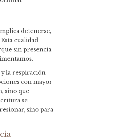
ocional.
mplica detenerse, 
Esta cualidad 
orque sin presencia 
rimentamos.
 la respiración 
ociones con mayor 
, sino que 
ritura se 
esionar, sino para 
cia