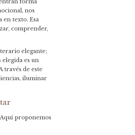
uentran forma 
ocional, nos 
 en texto. Esa 
zar, comprender, 
terario elegante; 
elegida es un 
través de este 
encias, iluminar 
tar
a. Aquí proponemos 