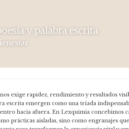
poesía y palabra escrita
bienestar
s exige rapidez, rendimiento y resultados visible
bra escrita emergen como una tríada indispensabl
entro hacia afuera. En Lexquimia concebimos ca
o prácticas aisladas, sino como engranajes que s