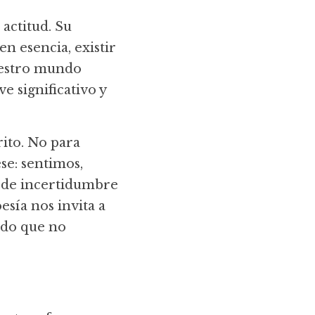
actitud. Su 
n esencia, existir 
estro mundo 
 significativo y 
to. No para 
se: sentimos, 
de incertidumbre 
ía nos invita a 
ado que no 