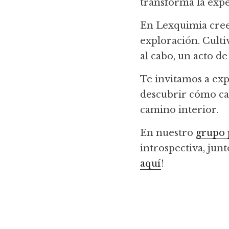
transforma la expe
En Lexquimia creem
exploración. Cultiva
al cabo, un acto d
Te invitamos a expl
descubrir cómo cad
camino interior.
En nuestro 
grupo 
introspectiva, jun
aquí
!