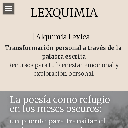
LEXQUIMIA
Home
Recursos
| 
Alquimia
Lexical
 |
Talleres
Transformación personal a través de la 
palabra escrita
Red
Recursos para tu bienestar emocional y 
Reto de escritura
exploración personal.
POWERED BY
La poesía como refugio 
en los meses oscuros:
un puente para transitar el 