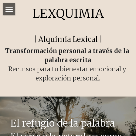
LEXQUIMIA
Home
Recursos
| 
Alquimia
Lexical
 |
Talleres
Transformación personal a través de la 
palabra escrita
Red
Recursos para tu bienestar emocional y 
Reto de escritura
exploración personal.
POWERED BY
El refugio de la palabra